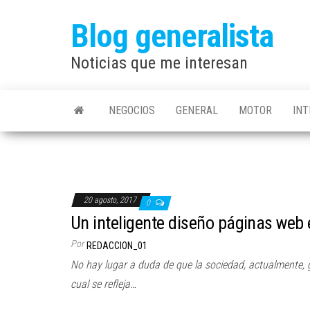
Saltar
Blog generalista
al
contenido
Noticias que me interesan
NEGOCIOS
GENERAL
MOTOR
IN
20 agosto, 2017
0
Un inteligente diseño páginas web 
Por
REDACCION_01
No hay lugar a duda de que la sociedad, actualmente, gi
cual se refleja…