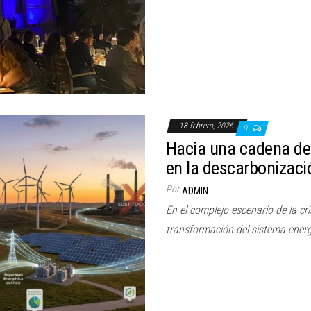
18 febrero, 2026
0
Hacia una cadena de v
en la descarbonizaci
Por
ADMIN
En el complejo escenario de la cri
transformación del sistema ener