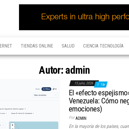
TERNET
TIENDAS ONLINE
SALUD
CIENCIA TECNOLOGÍA
Autor:
admin
15 julio, 2026
0
El «efecto espejismo
Venezuela: Cómo neg
emociones)
Por
ADMIN
En la mayoría de los países, cua