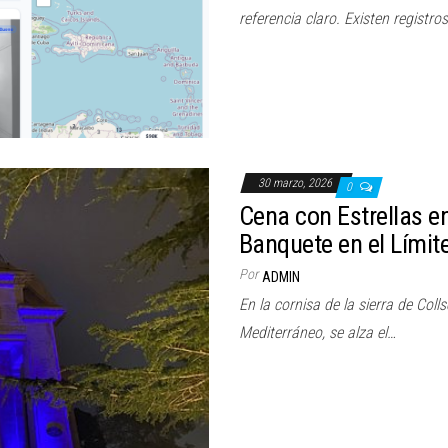
referencia claro. Existen registro
30 marzo, 2026
0
Cena con Estrellas en
Banquete en el Límite
Por
ADMIN
En la cornisa de la sierra de Coll
Mediterráneo, se alza el…