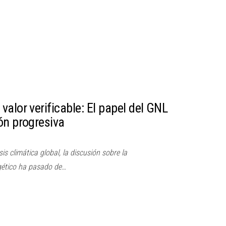
alor verificable: El papel del GNL
ón progresiva
sis climática global, la discusión sobre la
gético ha pasado de…