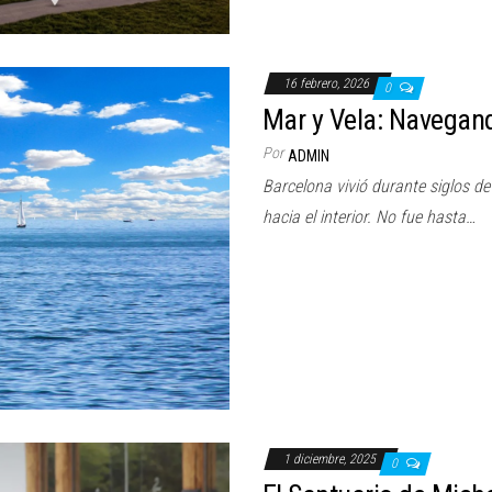
16 febrero, 2026
0
Mar y Vela: Navegand
Por
ADMIN
Barcelona vivió durante siglos de
hacia el interior. No fue hasta…
1 diciembre, 2025
0