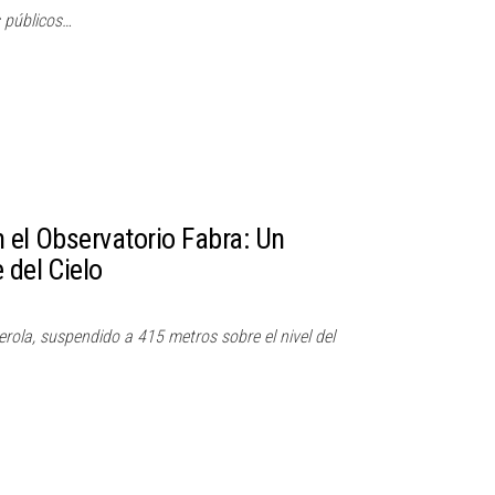
s públicos…
 el Observatorio Fabra: Un
 del Cielo
serola, suspendido a 415 metros sobre el nivel del