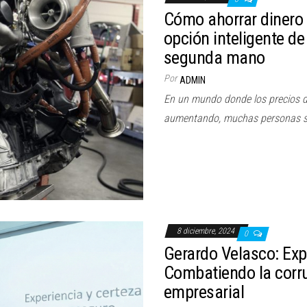
Cómo ahorrar dinero i
opción inteligente d
segunda mano
Por
ADMIN
En un mundo donde los precios 
aumentando, muchas personas s
8 diciembre, 2024
0
Gerardo Velasco: Exp
Combatiendo la corr
empresarial