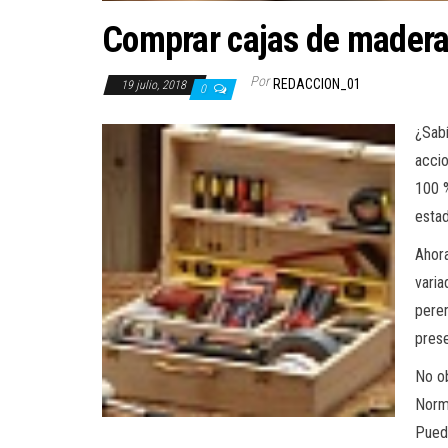
Comprar cajas de madera 
Por
REDACCION_01
19 julio, 2018
0
¿Sab
accio
100 %
esta
Ahora
varia
peren
pres
No ob
Norma
Puede