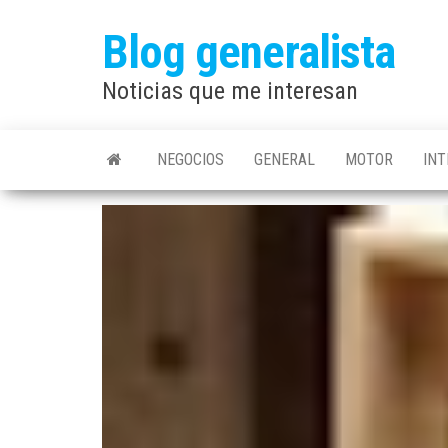
Saltar
Blog generalista
al
contenido
Noticias que me interesan
NEGOCIOS
GENERAL
MOTOR
IN