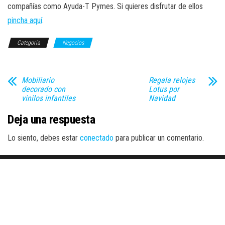
compañías como Ayuda-T Pymes. Si quieres disfrutar de ellos
pincha aquí
.
Categoría
Negocios
Mobiliario
Regala relojes
decorado con
Lotus por
vinilos infantiles
Navidad
Deja una respuesta
Lo siento, debes estar
conectado
para publicar un comentario.
Funciona gracias a
WordPress
|
Tema:
Envo Magazine