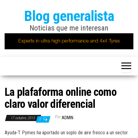
Saltar
Blog generalista
al
contenido
Noticias que me interesan
La plafaforma online como
claro valor diferencial
Por
ADMIN
17 octubre, 2013
0
Ayuda-T Pymes ha aportado un soplo de aire fresco a un sector